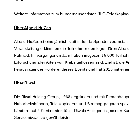
SISA.
Weitere Information zum hunderttausendsten JLG-Teleskoplade
Über Alpe d´HuZes
Alpe d´HuZes ist eine jährlich stattfindende Spendenveranst
Veranstaltung erklimmen die Teilnehmer den legendären Alpe
Fahrrad. Im vergangenen Jahr haben insgesamt 5,000 Teilnehme
Erforschung aller Arten von Krebs geflossen sind. Ziel ist, die
herausragender Förderer dieses Events und hat 2015 mit ein
Über Riwal
Die Riwal Holding Group, 1968 gegründet und mit Firmenhaupts
Hubarbeitsbühnen, Teleskopladern und Stromaggregaten spezial
Ländern auf 4 Kontinenten tätig. Riwals Anliegen ist, seinen Ku
Serviceniveau zu gewährleisten.