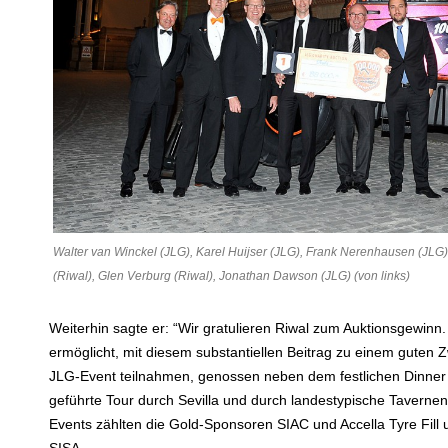
Walter van Winckel (JLG), Karel Huijser (JLG), Frank Nerenhausen (JLG)
(Riwal), Glen Verburg (Riwal), Jonathan Dawson (JLG) (von links)
Weiterhin sagte er: “Wir gratulieren Riwal zum Auktionsgewinn.
ermöglicht, mit diesem substantiellen Beitrag zu einem guten 
JLG-Event teilnahmen, genossen neben dem festlichen Dinner 
geführte Tour durch Sevilla und durch landestypische Taverne
Events zählten die Gold-Sponsoren SIAC und Accella Tyre Fil