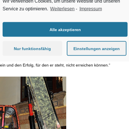
Wir verwenden Cookies, um unsere Website und unseren
nisationen unserer Wahl zukommen wird, ist eine echte Inspiration.“
Service zu optimieren.
Weiterlesen
-
Impressum
hat der hunderttausendste JLG-Teleskoplader, ein 4017RS mit einem
hema, Europa bereist. Es besuchte JLG-Standorte, um Angestellten f
Alle akzeptieren
die Maschine europäischen Kunden als Vorführmodell zur Verfügung. D
in Sevilla war krönender Abschluss eines zweitägigen Events, mit dem d
t wurde. JLG-Kunden und JLG-Präsident Frank Nerenhausen nahmen an
Nur funktionsfähig
Einstellungen anzeigen
ifikanten Meilenstein mit dem JLG-Jubiläumsteleskoplader zu begehen“,
nehmen, die Loyalität unserer Kunden anzuerkennen und ihnen für ihr
in und den Erfolg, für den er steht, nicht erreichen können.“