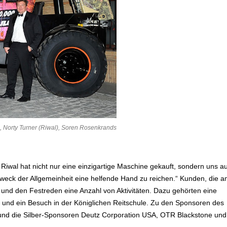
, Norty Turner (Riwal), Soren Rosenkrands
 Riwal hat nicht nur eine einzigartige Maschine gekauft, sondern uns a
Zweck der Allgemeinheit eine helfende Hand zu reichen.“ Kunden, die 
und den Festreden eine Anzahl von Aktivitäten. Dazu gehörten eine
n und ein Besuch in der Königlichen Reitschule. Zu den Sponsoren des
l und die Silber-Sponsoren Deutz Corporation USA, OTR Blackstone und