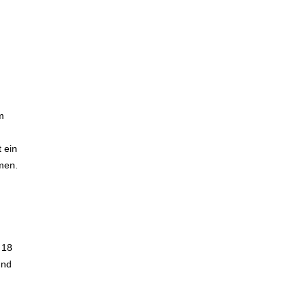
m
 ein
men.
 18
und