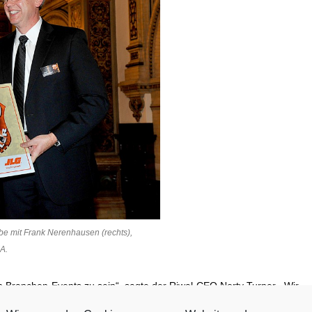
be mit Frank Nerenhausen (rechts),
A.
den Branchen-Events zu sein“, sagte der Riwal-CEO Norty Turner. „Wir
rn und das gewinnende Gebot für den hunderttausendsten Teleskoplader