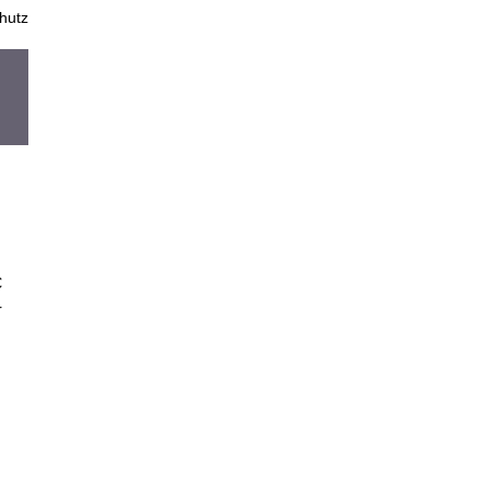
hutz
€
r