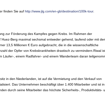
r finden Sie auf
http://www.jlg.com/en-gb/destination/100k-tour
.
altung zur Förderung des Kampfes gegen Krebs. Im Rahmen der
 d´Huez-Berg maximal sechsmal entweder gehend, laufend oder mit de
r 13,5 Millionen € Euro aufgebracht, die in die wissenschaftliche
 Anzahl der Opfer von Krebskrankheiten drastisch zu vermindern.Riwal ist
em Läufer-, einem Radfahrer- und einem Wanderteam daran teilgenom
itz in den Niederlanden, ist auf die Vermietung und den Verkauf von
isiert. Das Unternehmen beschäftigt über 1.400 Mitarbeiter und ist in
nden durch seine Mitarbeiter das höchste Sicherheits-, Produktivitäts- 