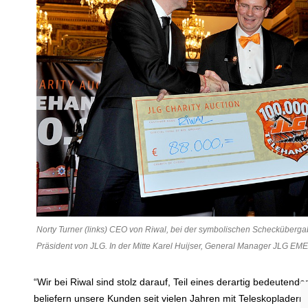
Norty Turner (links) CEO von Riwal, bei der symbolischen Schecküberga
Präsident von JLG. In der Mitte Karel Huijser, General Manager JLG EME
“Wir bei Riwal sind stolz darauf, Teil eines derartig bedeuten
beliefern unsere Kunden seit vielen Jahren mit Teleskoplade