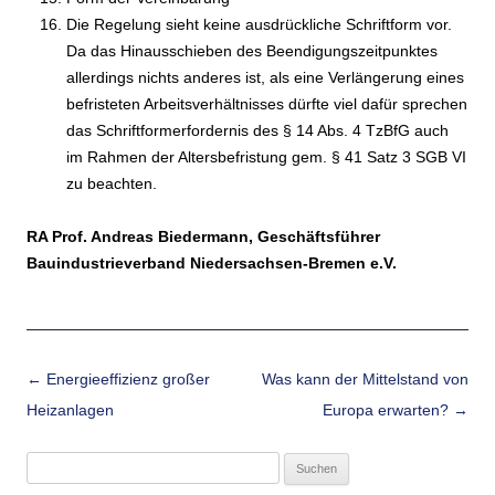
Die Regelung sieht keine ausdrückliche Schriftform vor.
Da das Hinausschieben des Beendigungszeitpunktes
allerdings nichts anderes ist, als eine Verlängerung eines
befristeten Arbeitsverhältnisses dürfte viel dafür sprechen
das Schriftformerfordernis des § 14 Abs. 4 TzBfG auch
im Rahmen der Altersbefristung gem. § 41 Satz 3 SGB VI
zu beachten.
RA Prof. Andreas Biedermann,
Geschäftsführer
Bauindustrieverband Niedersachsen-Bremen e.V.
Beitrags-Navigation
←
Energieeffizienz großer
Was kann der Mittelstand von
Heizanlagen
Europa erwarten?
→
Suchen
nach: