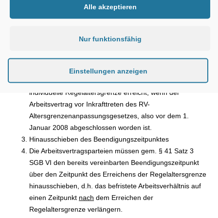
Alle akzeptieren
wird man in der Praxis auf Formulierungen in
Arbeitsverträgen stoßen, die nicht auf die
Regelaltersgrenze abstellen, sondern ausdrücklich noch
Nur funktionsfähig
auf die (früher geltende) allgemeine Altersgrenze von 65
Jahren. Eine derartige Bestimmung wird aber so
auszulegen sein, dass das Arbeitsverhältnis mit Ablauf
Einstellungen anzeigen
des Monats enden soll, in dem der Arbeitnehmer seine
individuelle Regelaltersgrenze erreicht, wenn der
Arbeitsvertrag vor Inkrafttreten des RV-
Altersgrenzenanpassungsgesetzes, also vor dem 1.
Januar 2008 abgeschlossen worden ist.
Hinausschieben des Beendigungszeitpunktes
Die Arbeitsvertragsparteien müssen gem. § 41 Satz 3
SGB VI den bereits vereinbarten Beendigungszeitpunkt
über den Zeitpunkt des Erreichens der Regelaltersgrenze
hinausschieben, d.h. das befristete Arbeitsverhältnis auf
einen Zeitpunkt
nach
dem Erreichen der
Regelaltersgrenze verlängern.