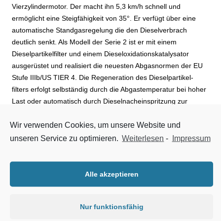
Vierzylindermotor. Der macht ihn 5,3 km/h schnell und
ermöglicht eine Steigfähigkeit von 35°. Er verfügt über eine
automatische Standgasregelung die den Dieselverbrach
deutlich senkt. Als Modell der Serie 2 ist er mit einem
Dieselpartikelfilter und einem Dieseloxidationskatalysator
ausgerüstet und realisiert die neuesten Abgasnormen der EU
Stufe IIIb/US TIER 4. Die Regeneration des Dieselpartikel-
filters erfolgt selbständig durch die Abgastemperatur bei hoher
Last oder automatisch durch Dieselnacheinspritzung zur
Erhöhung der Abgastempe-ratur bei niedriger Last. Eine
Wir verwenden Cookies, um unsere Website und
manuelle Regeneration ist ebenfalls
unseren Service zu optimieren.
Weiterlesen
-
Impressum
möglich. Eine Komfortkabine mit Klimaanlage, Planierschild,
Gummiketten, Betankungspumpe und drei Zusatzkreisläufe
gehören zur Standardausrüstung. Er ist ein „Leisebagger“.
Alle akzeptieren
Auch wenn man neben ihm steht, ist bei laufendem Motor eine
mühelose Unterhaltung möglich. Die maximale Grabtiefe liegt
Nur funktionsfähig
bei 5,49 m, die maximale Abstechhöhe bei 8,66 m. Zu diesem
Kompaktbagger gehört auch ein Kompaktausleger, der eine