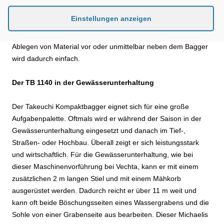
hohe Arbeitsflexibilität ermöglicht. Der Auslegerschwenkwinkel
Einstellungen anzeigen
von links 77° und rechts 53° macht das Arbeiten nah an
Gebäuden oder Gehölzen leicht. Auch das Aufnehmen und
Ablegen von Material vor oder unmittelbar neben dem Bagger
wird dadurch einfach.
Der TB 1140 in der Gewässerunterhaltung
Der Takeuchi Kompaktbagger eignet sich für eine große
Aufgabenpalette. Oftmals wird er während der Saison in der
Gewässerunterhaltung eingesetzt und danach im Tief-,
Straßen- oder Hochbau. Überall zeigt er sich leistungsstark
und wirtschaftlich. Für die Gewässerunterhaltung, wie bei
dieser Maschinenvorführung bei Vechta, kann er mit einem
zusätzlichen 2 m langen Stiel und mit einem Mähkorb
ausgerüstet werden. Dadurch reicht er über 11 m weit und
kann oft beide Böschungsseiten eines Wassergrabens und die
Sohle von einer Grabenseite aus bearbeiten. Dieser Michaelis