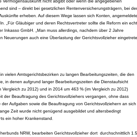
ie Vermögensauskunft nicht abgibt oder wenn die angegebenen
d sind – direkt bei gesetzlichen Rentenversicherungsträgern, bei d
 Auskünfte erheben. Auf diesem Wege lassen sich Konten, angemeldet
n. „Für Gläubiger und deren Rechtsvertreter sollte die Reform ein ech
er Inkasso GmbH. „Man muss allerdings, nachdem über 2 Jahre
en Neuerungen auch eine Überlastung der Gerichtsvollzieher eingetret
t in vielen Amtsgerichtsbezirken zu langen Bearbeitungszeiten, die den
le, in denen aufgrund langer Bearbeitungszeiten die Dienstaufsicht
m Vergleich zu 2012) und in 2014 um 463 % (im Vergleich zu 2012)
seit der Beauftragung des Gerichtsvollziehers vergangen, ohne dass
e der Aufgaben sowie die Beauftragung von Gerichtsvollziehern an sich
Lange Zeit wurde nicht genügend ausgebildet und altersbedingt
orts ein hoher Krankenstand.
eherbunds NRW, bearbeiten Gerichtsvollzieher dort durchschnittlich 1.