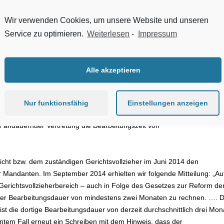
tudie Essen, Thema des Tages – Gerichstvollzieher). Die „Reform der
er, effektiver und einfacher gestalten. Doch gut gemeint ist nicht immer
Wir verwenden Cookies, um unsere Website und unseren
Gerichtsvollzieherbunds auch auf große Teile dieser Reform zu, denn:
Service zu optimieren.
Weiterlesen
-
Impressum
Alle akzeptieren
gericht Plön bzw. dem zuständigen Gerichtsvollzieher den
 Auch auf mehrmalige Nachfrage erhielten wir von dort keine Nachric
Nur funktionsfähig
Einstellungen anzeigen
 2014 wurde uns mitgeteilt, „dass aufgrund von Urlaubs- und
 andauernder Vertretung die Bearbeitungszeit von
icht bzw. dem zuständigen Gerichtsvollzieher im Juni 2014 den
Mandanten. Im September 2014 erhielten wir folgende Mitteilung: „Au
Gerichtsvollzieherbereich – auch in Folge des Gesetzes zur Reform de
einer Bearbeitungsdauer von mindestens zwei Monaten zu rechnen. …. D
t die dortige Bearbeitungsdauer von derzeit durchschnittlich drei Mon
nntem Fall erneut ein Schreiben mit dem Hinweis, dass der