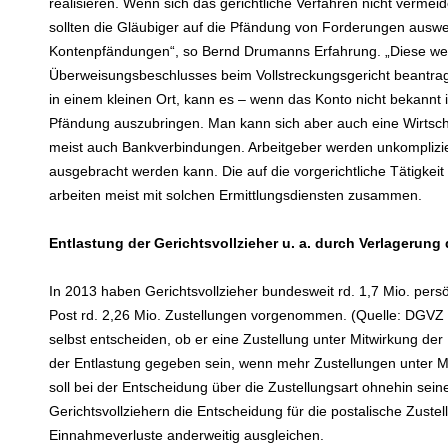
realisieren. Wenn sich das gerichtliche Verfahren nicht vermeiden
sollten die Gläubiger auf die Pfändung von Forderungen ausw
Kontenpfändungen“, so Bernd Drumanns Erfahrung. „Diese wer
Überweisungsbeschlusses beim Vollstreckungsgericht beantra
in einem kleinen Ort, kann es – wenn das Konto nicht bekannt i
Pfändung auszubringen. Man kann sich aber auch eine Wirtschaf
meist auch Bankverbindungen. Arbeitgeber werden unkomplizier
ausgebracht werden kann. Die auf die vorgerichtliche Tätigkei
arbeiten meist mit solchen Ermittlungsdiensten zusammen.
Entlastung der Gerichtsvollzieher u. a. durch Verlagerung
In 2013 haben Gerichtsvollzieher bundesweit rd. 1,7 Mio. pers
Post rd. 2,26 Mio. Zustellungen vorgenommen. (Quelle: DGVZ 
selbst entscheiden, ob er eine Zustellung unter Mitwirkung der
der Entlastung gegeben sein, wenn mehr Zustellungen unter M
soll bei der Entscheidung über die Zustellungsart ohnehin se
Gerichtsvollziehern die Entscheidung für die postalische Zustel
Einnahmeverluste anderweitig ausgleichen.