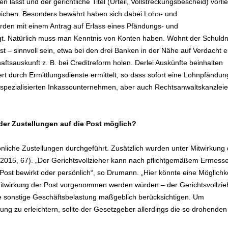
 lässt und der gerichtliche Titel (Urteil, Vollstreckungsbescheid) vorlie
eichen. Besonders bewährt haben sich dabei Lohn- und
den mit einem Antrag auf Erlass eines Pfändungs- und
gt. Natürlich muss man Kenntnis von Konten haben. Wohnt der Schuld
st – sinnvoll sein, etwa bei den drei Banken in der Nähe auf Verdacht e
tsauskunft z. B. bei Creditreform holen. Derlei Auskünfte beinhalten
t durch Ermittlungsdienste ermittelt, so dass sofort eine Lohnpfändun
t spezialisierten Inkassounternehmen, aber auch Rechtsanwaltskanzlei
 der Zustellungen auf die Post möglich?
önliche Zustellungen durchgeführt. Zusätzlich wurden unter Mitwirkung 
2015, 67). „Der Gerichtsvollzieher kann nach pflichtgemäßem Ermess
 Post bewirkt oder persönlich“, so Drumann. „Hier könnte eine Möglichk
itwirkung der Post vorgenommen werden würden – der Gerichtsvollzie
ine sonstige Geschäftsbelastung maßgeblich berücksichtigen. Um
lung zu erleichtern, sollte der Gesetzgeber allerdings die so drohenden