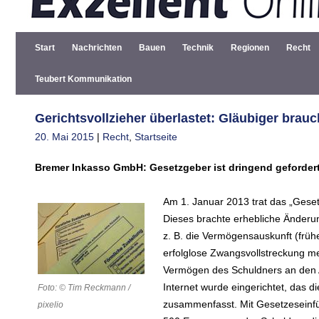
Start
Nachrichten
Bauen
Technik
Regionen
Recht
Teubert Kommunikation
Gerichtsvollzieher überlastet: Gläubiger brau
20. Mai 2015
|
Recht
,
Startseite
Bremer Inkasso GmbH: Gesetzgeber ist dringend gefordert
Am 1. Januar 2013 trat das „Geset
Dieses brachte erhebliche Änderun
z. B. die Vermögensauskunft (frühe
erfolglose Zwangsvollstreckung me
Vermögen des Schuldners an den An
Internet wurde eingerichtet, das 
Foto: © Tim Reckmann /
zusammenfasst. Mit Gesetzeseinfüh
pixelio