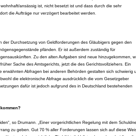
wohnhaft/ansässig ist, nicht besetzt ist und dass durch die sehr
dort die Aufträge nur verzögert bearbeitet werden.
h in der Durchsetzung von Geldforderungen des Gläubigers gegen den
ermögensgegenstände pfänden. Er ist außerdem zuständig für
ensauskünften. Zu den alten Aufgaben sind neue hinzugekommen, wi
früher Sache des Amtsgerichts, jetzt die des Gerichtsvollziehers. Ein
 die erwähnten Abfragen bei anderen Behörden gestalten sich schwierig 
obwohl die elektronische Abfrage ausdrücklich die vom Gesetzgeber
setzungen dafür ist jedoch aufgrund des in Deutschland bestehenden
zu kommen?
eiden“, so Drumann. „Einer vorgerichtlichen Regelung mit dem Schuldn
orrang zu geben. Gut 70 % aller Forderungen lassen sich auf diese Wei