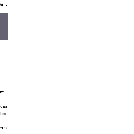
hutz
tzt
 das
l im
tens