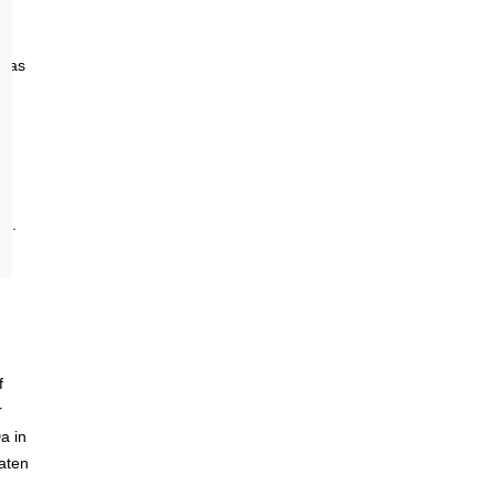
 das
ht.
f
r
a in
aten