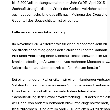
bis 2.200 Vollstreckungsverfahren im Jahr (WDR, April 2015, S
Sachaufklärung“ sollte die Arbeit der Gerichtsvollzieher schnell
auch gut gemacht. Und das trifft nach Meinung des Deutschen 
Gegenteil des Beabsichtigten ist eingetreten.
Fälle aus unserem Arbeitsalltag
Im November 2013 erteilten wir für einen Mandanten dem Amts
Vollstreckungsauftrag gegen den Schuldner unseres Mandanten.
Erst unter Androhung einer Dienstaufsichtsbeschwerde im März
krankheitsbedingter Abwesenheit von mehreren Monaten sowie
Vollstreckungsaufträgen derzeit ca. fünf Monate beträgt.“
Bei einem anderen Fall erteilten wir einem Hamburger Amtsger
Vollstreckungsauftrag gegen einen Schuldner eines Hamburger 
Grund einer derzeit allgemein sehr hohen Arbeitsbelastung im 
Sachaufklärung in der Zwangsvollstreckung – ist derzeit mit 
der Regel von anderen Behörden Auskünfte eingeholt werden, is
hinzuzurechnen.“ Und erst im April 2015 erhielten wir zu gena