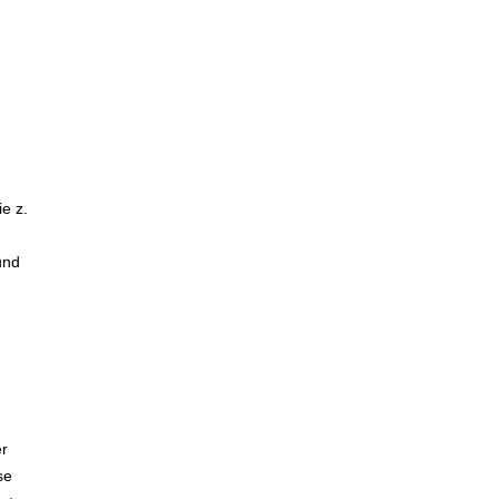
e z.
und
er
se