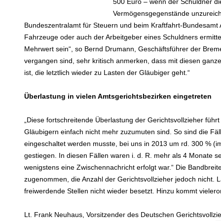
500 Euro – wenn der Schuldner d
Vermögensgegenstände unzureichen
Bundeszentralamt für Steuern und beim Kraftfahrt-Bundesamt
Fahrzeuge oder auch der Arbeitgeber eines Schuldners ermittel
Mehrwert sein“, so Bernd Drumann, Geschäftsführer der Brem
vergangen sind, sehr kritisch anmerken, dass mit diesen ganz
ist, die letztlich wieder zu Lasten der Gläubiger geht.“
Überlastung in vielen Amtsgerichtsbezirken eingetreten
„Diese fortschreitende Überlastung der Gerichtsvollzieher führ
Gläubigern einfach nicht mehr zuzumuten sind. So sind die Fäl
eingeschaltet werden musste, bei uns in 2013 um rd. 300 % (i
gestiegen. In diesen Fällen waren i. d. R. mehr als 4 Monate 
wenigstens eine Zwischennachricht erfolgt war.“ Die Bandbreit
zugenommen, die Anzahl der Gerichtsvollzieher jedoch nicht. 
freiwerdende Stellen nicht wieder besetzt. Hinzu kommt vieler
Lt. Frank Neuhaus, Vorsitzender des Deutschen Gerichtsvollzi