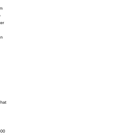
em
e
ter
en
 hat
500