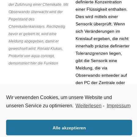
definierte Konzentration
der Zuführung einer Chemikalie. Mit
einer Flüssigkeit enthalten.
Obserwando überwacht wird der
Dies wird mittels einer
Pegelstand des
Sensorik überprüft. Wenn
Chemikalienkanisters. Rechtzeitig
sich Veränderungen im
bevor er geleert ist, wird eine
Kreislauf ergeben, die nicht
Meldung abgegeben, damit er
innerhalb präzise definierter
gewechselt wird. Ronald Klukas,
Toleranzgrenzen liegen,
Prokurist von aqua concept,
gibt die Sensorik eine
demonstriert hier die Funktion
Meldung, die via
Obserwando entweder auf
den PC der Zentrale oder
ein hinterlegtes Smartphone gesandt wird. Wo der PC steht
Wir verwenden Cookies, um unsere Website und
oder das Smartphone genutzt wird, ist nicht von Belang, da die
Daten per Internet verschickt werden, also weltweit zu
unseren Service zu optimieren.
Weiterlesen
-
Impressum
empfangen sind. So kann man quasi von Ferne feststellen, ob
ein Problem anliegt und entsprechende Schritte unternehmen.
Alle akzeptieren
Anlagen bedarfsorientiert steuern