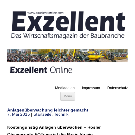
Mediadaten
Impressum
Datenschutz
Zum Inhalt springen
Menü
Anlagenüberwachung leichter gemacht
7. Mai 2015
|
Startseite
,
Technik
Kostengünstig Anlagen überwachen – Rösler
Obserwando EQTrace ist die Basis für ein