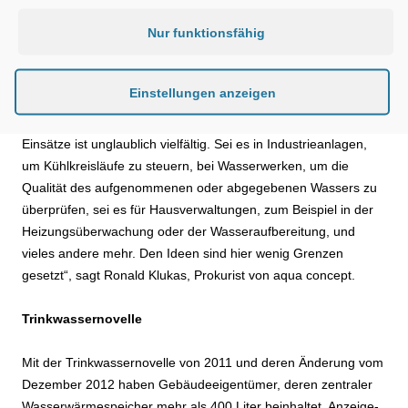
Nur funktionsfähig
Das Rösler Obserwando EQTrace kann in der Ausführung, wie
es von aqua concept eingesetzt wird, fünf Eingangssignale
verwenden und ist dann in der Lage, zwei analoge Signale zu
Einstellungen anzeigen
übertragen. Dies geschieht via Mobilfunk. Sie sind also letztlich
überall online. „Die Art und Zahl der Anwendungen für diese
Einsätze ist unglaublich vielfältig. Sei es in Industrieanlagen,
um Kühlkreisläufe zu steuern, bei Wasserwerken, um die
Qualität des aufgenommenen oder abgegebenen Wassers zu
überprüfen, sei es für Hausverwaltungen, zum Beispiel in der
Heizungsüberwachung oder der Wasseraufbereitung, und
vieles andere mehr. Den Ideen sind hier wenig Grenzen
gesetzt“, sagt Ronald Klukas, Prokurist von aqua concept.
Trinkwassernovelle
Mit der Trinkwassernovelle von 2011 und deren Änderung vom
Dezember 2012 haben Gebäudeeigentümer, deren zentraler
Wasserwärmespeicher mehr als 400 Liter beinhaltet, Anzeige-,