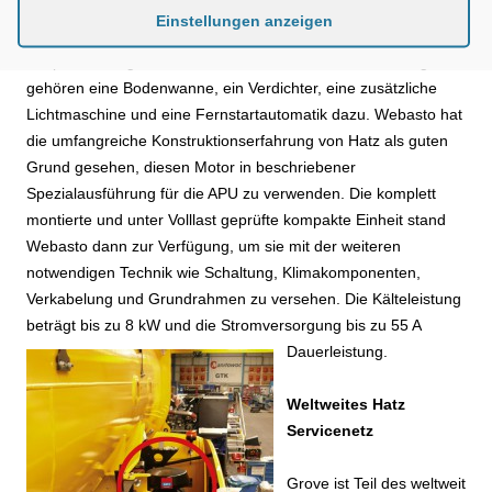
Schallkapsel beträgt Geräuschemission im 7-m-Radius
Einstellungen anzeigen
lediglich 74 db (A). Man hört ihn also kaum. Für die APU wurde
er speziell ausgerüstet. Neben dem Standardlieferumfange
gehören eine Bodenwanne, ein Verdichter, eine zusätzliche
Lichtmaschine und eine Fernstartautomatik dazu. Webasto hat
die umfangreiche Konstruktionserfahrung von Hatz als guten
Grund gesehen, diesen Motor in beschriebener
Spezialausführung für die APU zu verwenden. Die komplett
montierte und unter Volllast geprüfte kompakte Einheit stand
Webasto dann zur Verfügung, um sie mit der weiteren
notwendigen Technik wie Schaltung, Klimakomponenten,
Verkabelung und Grundrahmen zu versehen. Die Kälteleistung
beträgt bis zu 8 kW und die Stromversorgung bis zu 55 A
Dauerleistung.
Weltweites Hatz
Servicenetz
Grove ist Teil des weltweit