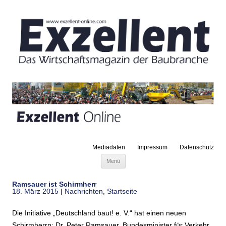
Mediadaten
Impressum
Datenschutz
Zum Inhalt springen
Menü
Ramsauer ist Schirmherr
18. März 2015
|
Nachrichten
,
Startseite
Die Initiative „Deutschland baut! e. V.“ hat einen neuen
Schirmherrn: Dr. Peter Ramsauer, Bundesminister für Verkehr,