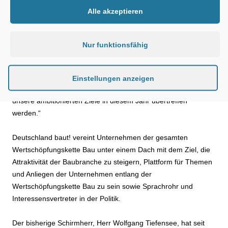
Gobain
Alle akzeptieren
freut sich über diese Bereicherung für die Initiative: „Dass wir
eine so hochkarätige Persönlichkeit wie Herrn Dr. Ramsauer
als neuen Schirmherrn gewinnen konnten, macht uns sehr
Nur funktionsfähig
stolz. Nicht nur allein aufgrund seiner Erfahrungen als
Bundesbauminister erhält der Verein ab sofort eine neue
Expertise und mehr politisches Gewicht. Wir gehen davon aus,
Einstellungen anzeigen
dass wir mit der Unterstützung durch Herrn Dr. Ramsauer
unsere ambitionierten Ziele in diesem Jahr übertreffen
werden.“
Deutschland baut! vereint Unternehmen der gesamten
Wertschöpfungskette Bau unter einem Dach mit dem Ziel, die
Attraktivität der Baubranche zu steigern, Plattform für Themen
und Anliegen der Unternehmen entlang der
Wertschöpfungskette Bau zu sein sowie Sprachrohr und
Interessensvertreter in der Politik.
Der bisherige Schirmherr, Herr Wolfgang Tiefensee, hat seit