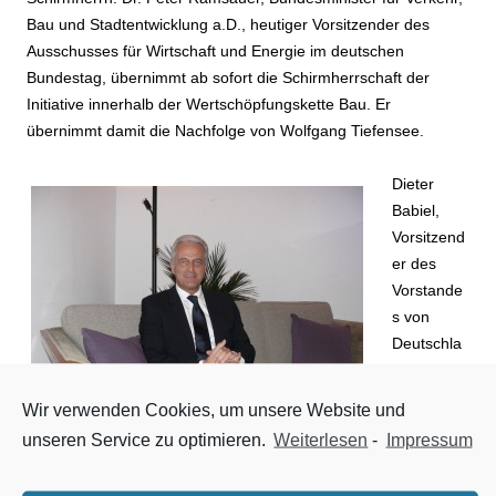
Bau und Stadtentwicklung a.D., heutiger Vorsitzender des
Ausschusses für Wirtschaft und Energie im deutschen
Bundestag, übernimmt ab sofort die Schirmherrschaft der
Initiative innerhalb der Wertschöpfungskette Bau. Er
übernimmt damit die Nachfolge von Wolfgang Tiefensee.
Dieter
Babiel,
Vorsitzend
er des
Vorstande
s von
Deutschla
nd baut!
und
Wir verwenden Cookies, um unsere Website und
Geschäftsf
unseren Service zu optimieren.
Weiterlesen
-
Impressum
ührer bei
Dr. Peter Ramsauer
Saint-