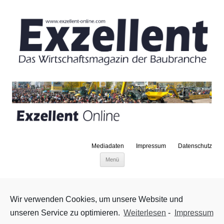
Mediadaten
Impressum
Datenschutz
Zum Inhalt springen
Menü
Neuer Aufsichtsratsvorsitzender der DEUTZ AG
13. März 2015
|
Nachrichten
Wir verwenden Cookies, um unsere Website und
Im Rahmen der letzten ordentlichen Sitzung hat der
unseren Service zu optimieren.
Weiterlesen
-
Impressum
Aufsichtsrat der DEUTZ AG Herrn Hans-Georg Härter, 69, zu