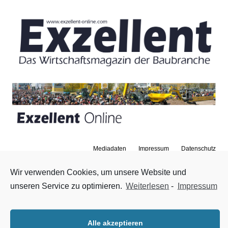
Mediadaten
Impressum
Datenschutz
Zum Inhalt springen
Menü
Wir verwenden Cookies, um unsere Website und
unseren Service zu optimieren.
Weiterlesen
-
Impressum
Neue Vorsitzende
30. März 2015
|
Nachrichten
,
Startseite
Der bisherige Stellvertretende Vorsitzende der
Alle akzeptieren
Landesfachabteilung Straßenbau im Bauindustrieverband