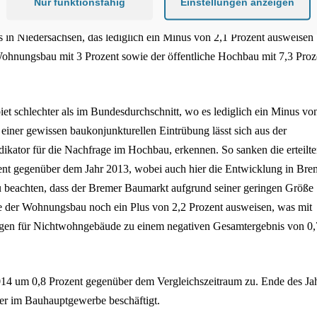
Nur funktionsfähig
Einstellungen anzeigen
ängen.
Diese gingen im Verbandsgebiet insgesamt um 5,1 Prozent zurück
s in Niedersachsen, das lediglich ein Minus von 2,1 Prozent ausweisen
r Wohnungsbau
mit 3 Prozent sowie der öffentliche Hochbau mit 7,3 Proz
iet
schlechter als im Bundesdurchschnitt, wo es lediglich ein Minus vo
einer gewissen baukonjunkturellen Eintrübung lässt sich
aus der
dikator
für die Nachfrage im Hochbau, erkennen. So sanken die erteilt
ent
gegenüber dem Jahr 2013, wobei auch hier die Entwicklung in
Bre
u beachten, dass der Bremer Baumarkt aufgrund seiner geringen
Größe
te
der Wohnungsbau noch ein Plus von 2,2 Prozent ausweisen, was
mit
ngen
für Nichtwohngebäude zu einem negativen Gesamtergebnis von 0,
2014 um
0,8 Prozent gegenüber dem Vergleichszeitraum zu. Ende des Ja
er im
Bauhauptgewerbe beschäftigt.