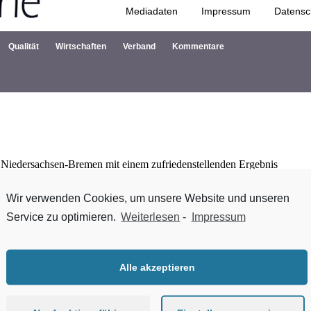
Mediadaten
Impressum
Datensc
Zum Inhalt springen
Qualität
Wirtschaften
Verband
Kommentare
 Niedersachsen-
Bremen mit einem zufriedenstellenden Ergebnis
n sich dagegen
etwas eingetrübt.
Wir verwenden Cookies, um unsere Website und unseren
Service zu optimieren.
Weiterlesen
-
Impressum
ellen
Zahlen der Landesämter für Statistik in Niedersachsen und Breme
r bis Dezember 2014 gegenüber
dem Vorjahreszeitraum insgesamt um 3
e Bausparten zulegen.
Die deutlichsten Zuwächse gab es im Wohnungs
Alle akzeptieren
iet lag damit nur knapp unter der
Entwicklung auf Bundesebene, bei 
nüber dem Vorjahr gab.