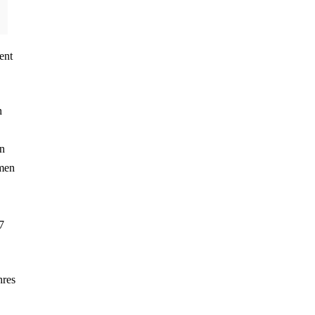
,
ent
n
en
men
7
hres