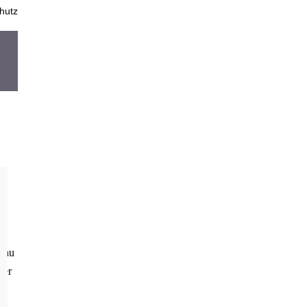
hutz
n
,9
bau
der