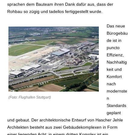
sprachen dem Bauteam ihren Dank dafür aus, dass der
Rohbau so zügig und tadellos fertiggestellt wurde.
Das neue
Bürogebäu
de ist in
puncto
Effizienz,
Nachhaltig
keit und
Komfort
nach
modernste
(Foto: Flughafen Stuttgart)
n
Standards
geplant
und gebaut. Der architektonische Entwurf von Hascher Jehle
Architekten besteht aus zwei Gebäudekomplexen in Form
einer liegenden Acht; in einem dritten Komplex ist ein