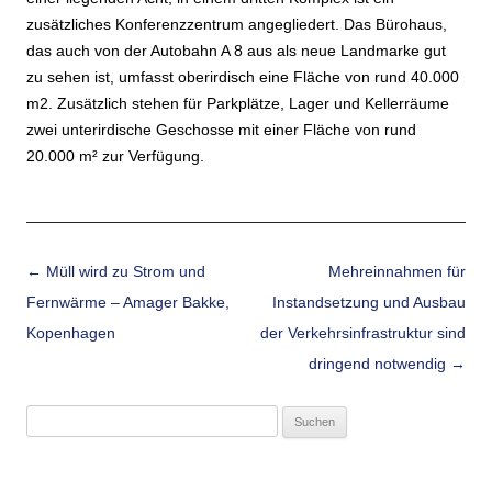
zusätzliches Konferenzzentrum angegliedert. Das Bürohaus,
das auch von der Autobahn A 8 aus als neue Landmarke gut
zu sehen ist, umfasst oberirdisch eine Fläche von rund 40.000
m2. Zusätzlich stehen für Parkplätze, Lager und Kellerräume
zwei unterirdische Geschosse mit einer Fläche von rund
20.000 m² zur Verfügung.
Beitrags-Navigation
←
Müll wird zu Strom und
Mehreinnahmen für
Fernwärme – Amager Bakke,
Instandsetzung und Ausbau
Kopenhagen
der Verkehrsinfrastruktur sind
dringend notwendig
→
Suchen
nach: