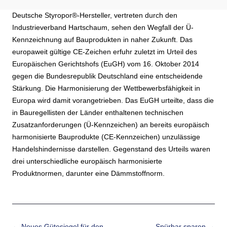
Deutsche Styropor®-Hersteller, vertreten durch den
Industrieverband Hartschaum, sehen den Wegfall der Ü-
Kennzeichnung auf Bauprodukten in naher Zukunft. Das
europaweit gültige CE-Zeichen erfuhr zuletzt im Urteil des
Europäischen Gerichtshofs (EuGH) vom 16. Oktober 2014
gegen die Bundesrepublik Deutschland eine entscheidende
Stärkung. Die Harmonisierung der Wettbewerbsfähigkeit in
Europa wird damit vorangetrieben. Das EuGH urteilte, dass die
in Bauregellisten der Länder enthaltenen technischen
Zusatzanforderungen (Ü-Kennzeichen) an bereits europäisch
harmonisierte Bauprodukte (CE-Kennzeichen) unzulässige
Handelshindernisse darstellen. Gegenstand des Urteils waren
drei unterschiedliche europäisch harmonisierte
Produktnormen, darunter eine Dämmstoffnorm.
Beitrags-Navigation
←
Neues Gütesiegel für den
Spürbar sparen
→