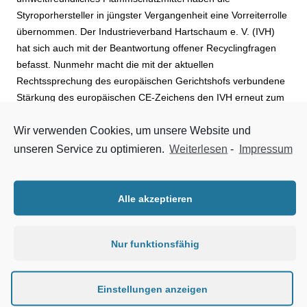
Styroporhersteller in jüngster Vergangenheit eine Vorreiterrolle
übernommen. Der Industrieverband Hartschaum e. V. (IVH)
hat sich auch mit der Beantwortung offener Recyclingfragen
befasst. Nunmehr macht die mit der aktuellen
Rechtssprechung des europäischen Gerichtshofs verbundene
Stärkung des europäischen CE-Zeichens den IVH erneut zum
Vordenker in der Branche.
Wir verwenden Cookies, um unsere Website und
Den mit der ausschließlichen CE-Kennzeichnung
unseren Service zu optimieren.
Weiterlesen
-
Impressum
einhergehenden Wegfall der Fremdüberwachung im Rahmen
des Ü-Zeichens wollen die Mitglieder des IVH gemeinsam mit
Herstellern anderer Dämmstoffe durch ein System der
Alle akzeptieren
freiwilligen Zusatzkontrolle ausgleichen. Dabei ist die
Überwachung der Schwerentflammbarkeit durch ein
Nur funktionsfähig
bauaufsichtlich anerkanntes Überwachungsinstitut wesentlicher
Bestandteil. Die deutsche Styropor®-Industrie im IVH
übernimmt damit weiterhin eine tragende Aufgabe hinsichtlich
Einstellungen anzeigen
der Steigerung der Energieeffizienz in Deutschland.