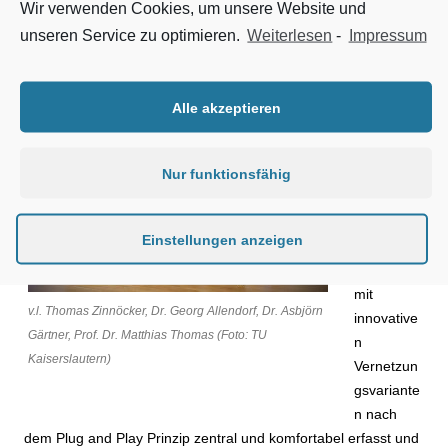
Facility Management e.V. ist es bereits die dritte Auszeichnung
Wir verwenden Cookies, um unsere Website und
für Dr. Asbjörn Gärtner.
unseren Service zu optimieren.
Weiterlesen
-
Impressum
Das in der
Arbeit
Alle akzeptieren
entwickelte
Integration
Nur funktionsfähig
skonzept
zeigt, wie
Geräte der
Einstellungen anzeigen
Gebäudea
utomation
mit
v.l. Thomas Zinnöcker, Dr. Georg Allendorf, Dr. Asbjörn
innovative
Gärtner, Prof. Dr. Matthias Thomas (Foto: TU
n
Kaiserslautern)
Vernetzun
gsvariante
n nach
dem Plug and Play Prinzip zentral und komfortabel erfasst und