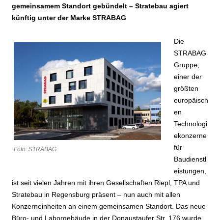
gemeinsamem Standort gebündelt – Stratebau agiert
künftig unter der Marke STRABAG
Die
STRABAG
Gruppe,
einer der
größten
europäisch
en
Technologi
ekonzerne
für
Foto: STRABAG
Baudienstl
eistungen,
ist seit vielen Jahren mit ihren Gesellschaften Riepl, TPA und
Stratebau in Regensburg präsent – nun auch mit allen
Konzerneinheiten an einem gemeinsamen Standort. Das neue
Büro- und Laborgebäude in der Donaustaufer Str. 176 wurde