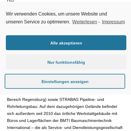
Das
neue
Wir verwenden Cookies, um unsere Website und
STRABA
unseren Service zu optimieren.
Weiterlesen
-
Impressum
G
Domizil
wurde
Alle akzeptieren
energiee
ffizient
konzipier
Nur funktionsfähig
t und
Foto: STRABAG
bietet
genügen
Einstellungen anzeigen
d Raum für die mehr als 120 Mitarbeiterinnen und Mitarbeiter
von Josef Riepl, TPA, Stratebau (Direktion Bayern Nord und
Bereich Regensburg) sowie STRABAG Pipeline- und
Rohrleitungsbau. Auf dem dazugehörigen Gelände befindet
sich außerdem seit 2010 das örtliche Werkstattgebäude mit
Büros und Lagerflächen der BMTI Baumaschinentechnik
International – die als Service- und Dienstleistungsgesellschaft