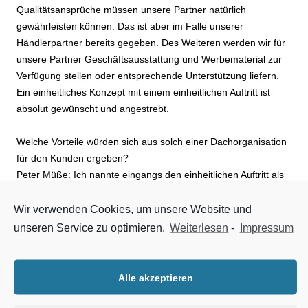
Qualitätsansprüche müssen unsere Partner natürlich
gewährleisten können. Das ist aber im Falle unserer
Händlerpartner bereits gegeben. Des Weiteren werden wir für
unsere Partner Geschäftsausstattung und Werbematerial zur
Verfügung stellen oder entsprechende Unterstützung liefern.
Ein einheitliches Konzept mit einem einheitlichen Auftritt ist
absolut gewünscht und angestrebt.
Welche Vorteile würden sich aus solch einer Dachorganisation
für den Kunden ergeben?
Peter Müße: Ich nannte eingangs den einheitlichen Auftritt als
einen wichtigen ersten Schritt zur Umsetzung des Konzeptes
Swecon smartrent. Genau in diesem einheitlichen Auftritt
Wir verwenden Cookies, um unsere Website und
würde dann der entscheidende Vorteil für die Kunden liegen:
unseren Service zu optimieren.
Weiterlesen
-
Impressum
Alle der Organisation angeschlossenen Vermieter agieren
gemeinsam und unterstützen sich gegenseitig. Dies bedeutet,
dass Kundenanfragen untereinander weitergegeben werden,
Alle akzeptieren
wenn z. B. der Mietpark eines Partners näher am Einsatzort
des Kunden liegt. Oder wenn eine spezielle Maschine