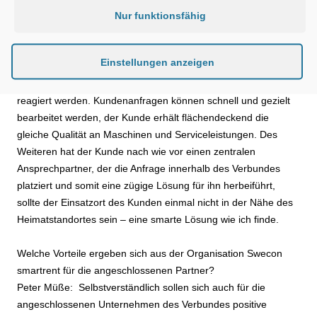
Nur funktionsfähig
gewünscht ist, die der Mietpartner vor Ort nicht hat, wir als
Dachorganisation ihm diese aber zur Verfügung stellen
können. Der Austausch der Maschinenflotten ist eine der
Einstellungen anzeigen
zentralen Aufgaben der Organisation. So kann auf Anfragen
nach Sondermaschinen und dergleichen schnell und flexibel
reagiert werden. Kundenanfragen können schnell und gezielt
bearbeitet werden, der Kunde erhält flächendeckend die
gleiche Qualität an Maschinen und Serviceleistungen. Des
Weiteren hat der Kunde nach wie vor einen zentralen
Ansprechpartner, der die Anfrage innerhalb des Verbundes
platziert und somit eine zügige Lösung für ihn herbeiführt,
sollte der Einsatzort des Kunden einmal nicht in der Nähe des
Heimatstandortes sein – eine smarte Lösung wie ich finde.
Welche Vorteile ergeben sich aus der Organisation Swecon
smartrent für die angeschlossenen Partner?
Peter Müße: Selbstverständlich sollen sich auch für die
angeschlossenen Unternehmen des Verbundes positive