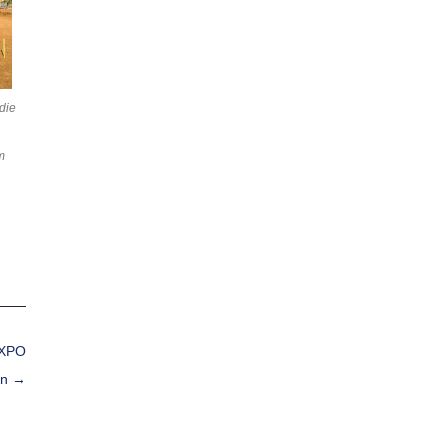
die
m
EXPO
en
→