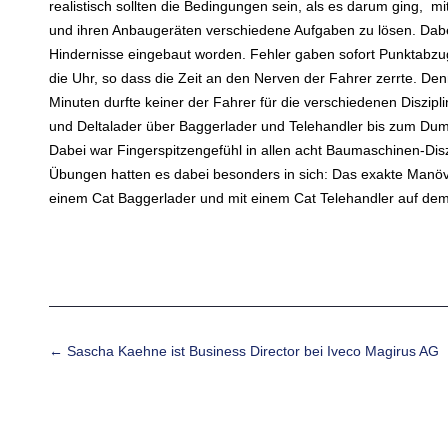
realistisch sollten die Bedingungen sein, als es darum ging, 
und ihren Anbaugeräten verschiedene Aufgaben zu lösen. Dabe
Hindernisse eingebaut worden. Fehler gaben sofort Punktabzu
die Uhr, so dass die Zeit an den Nerven der Fahrer zerrte. Den
Minuten durfte keiner der Fahrer für die verschiedenen Diszip
und Deltalader über Baggerlader und Telehandler bis zum Dum
Dabei war Fingerspitzengefühl in allen acht Baumaschinen-Disz
Übungen hatten es dabei besonders in sich: Das exakte Manöv
einem Cat Baggerlader und mit einem Cat Telehandler auf dem
Beitrags-Navigation
←
Sascha Kaehne ist Business Director bei Iveco Magirus AG