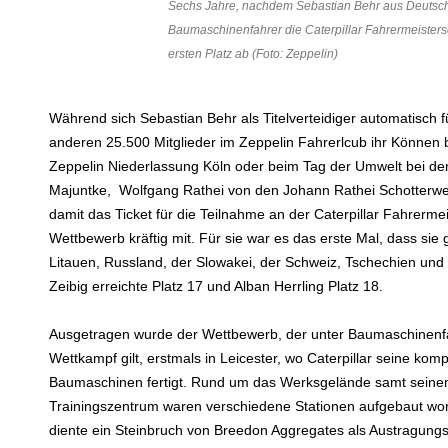
Sechs Jahre, nachdem Sebastian Behr aus Deutschla
Baumaschinenfahrer die Caterpillar Fahrermeisters
ersten Platz ab (Foto: Zeppelin)
Während sich Sebastian Behr als Titelverteidiger automatisch fü
anderen 25.500 Mitglieder im Zeppelin Fahrerlcub ihr Können
Zeppelin Niederlassung Köln oder beim Tag der Umwelt bei der 
Majuntke, Wolfgang Rathei von den Johann Rathei Schotterwe
damit das Ticket für die Teilnahme an der Caterpillar Fahrerm
Wettbewerb kräftig mit. Für sie war es das erste Mal, dass sie 
Litauen, Russland, der Slowakei, der Schweiz, Tschechien un
Zeibig erreichte Platz 17 und Alban Herrling Platz 18.
Ausgetragen wurde der Wettbewerb, der unter Baumaschinenfa
Wettkampf gilt, erstmals in Leicester, wo Caterpillar seine kom
Baumaschinen fertigt. Rund um das Werksgelände samt sein
Trainingszentrum waren verschiedene Stationen aufgebaut w
diente ein Steinbruch von Breedon Aggregates als Austragungs