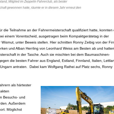
nd, Mitglied im Zeppelin Fahrerclub, als bester
chaft gewonnen hatte, räumte er in diesem Jahr erneut den
r die Teilnahme an der Fahrermeisterschaft qualifiziert hatte, konnten 
 bei einem Vorentscheid, ausgetragen beim Kompaktgerätetag in der
Wismut, unter Beweis stellen. Hier schnitten Ronny Zeibig von der Fi
rken und Alban Herrling von Leonhard Weiss am Besten ab und hatte
eisterschaft in der Tasche. Auch sie mischten bei dem Baumaschinen-
gegen die besten Fahrer aus England, Estland, Finnland, Italien, Lettla
d Ungarn antraten. Dabei kam Wolfgang Rathei auf Platz sechs, Ronny
hrern als härtester
pakten
em Besuchs- und
orden. Außerdem
ort. Möglichst