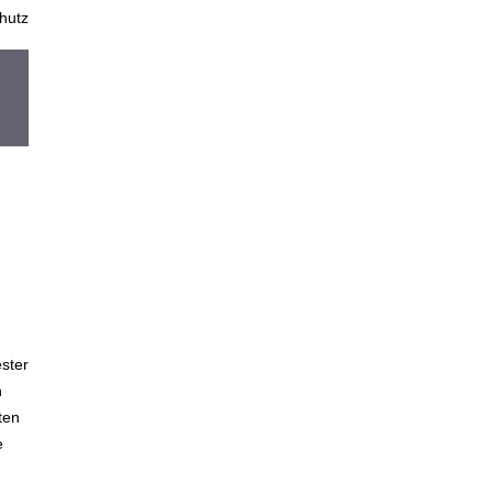
hutz
ester
h
ten
e