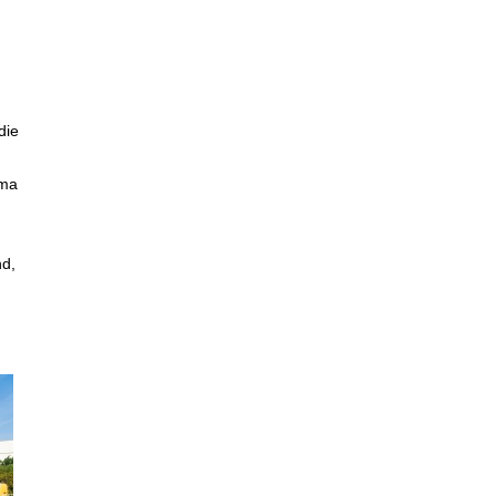
die
rma
n
nd,