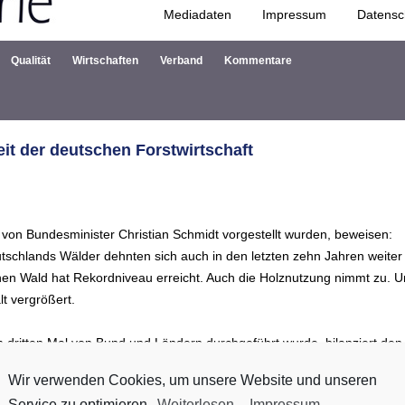
Mediadaten
Impressum
Datensc
Zum Inhalt springen
Qualität
Wirtschaften
Verband
Kommentare
it der deutschen Forstwirtschaft
 von Bundesminister Christian Schmidt vorgestellt wurden, beweisen:
utschlands Wälder dehnten sich auch in den letzten zehn Jahren weiter
hen Wald hat Rekordniveau erreicht. Auch die Holznutzung nimmt zu. 
lt vergrößert.
m dritten Mal von Bund und Ländern durchgeführt wurde, bilanziert den
ng der bundesdeutschen Wälder und bietet einen Vergleich mit dem Wa
Wir verwenden Cookies, um unsere Website und unseren
nventur im Jahr 2002. Untersucht wurden dabei unter anderem die
Service zu optimieren.
Weiterlesen
-
Impressum