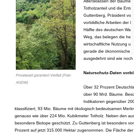
Altersklassen der Bäume, 
Totholzanteil und die Ent
Guttenberg, Präsident von
vorbildliche Arbeiten der 
Hälfte des deutschen Walde
Weg, das belegen die heute
wirtschaftliche Nutzung un
gerade die ökonomische Nu
ausgedehnt sind wie noch 
Naturschutz-Daten vorbi
Privatwald garantiert Vielfalt (Foto:
AGDW)
Über 32 Prozent Deutschla
über 90 Mrd. Bäume. Beson
Indikatoren gegenüber 200
klassifiziert, 93 Mio. Bäume mit ökologisch bedeutsamen Mer
genauso wie über 224 Mio. Kubikmeter Totholz. Neben den aus
besondere Biotope geschützt. Zu Guttenberg ist besonders von
Prozent auf jetzt 315.000 Hektar zugenommen. Die Fläche der 