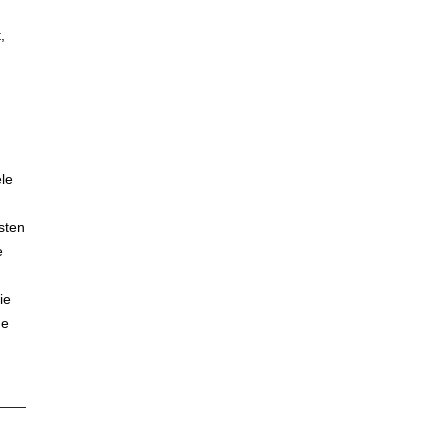
,
ele
sten
e
ie
ge