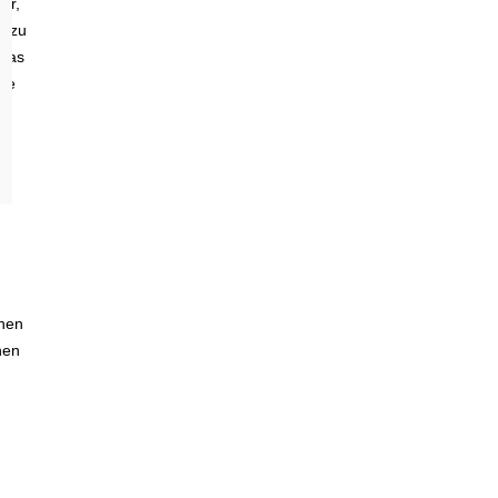
ur,
r zu
 das
die
ehen
hen