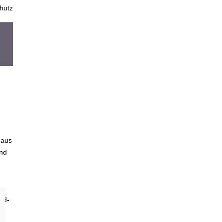
hutz
 aus
Und
ld-