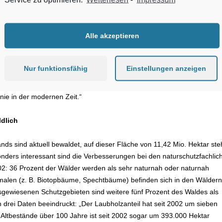
Holzzuwachs und -einschlag, Holzvorräte, Flächenzuwachs, Altersstrukt
wicklung und Wirkung naturschutzfachlicher Maßnahmen. Philipp Freiher
 AGDW – Die Waldeigentümer, wertet die Resultate als Bestätigung für
Alle akzeptieren
kommunalen und privaten Waldbesitzer, die Verantwortung für mehr als 
s tragen: „Die Forstwirtschaft in Deutschland ist auf einem sehr guten
 vorgestellten Daten eindeutig. Sie zeigen, dass eine nachhaltige
Nur funktionsfähig
Einstellungen anzeigen
d der Naturschutz nicht nur miteinander vereinbar sind, sondern dass
tzung dafür gesorgt hat, dass unsere Wälder so stabil, artenreich und
nie in der modernen Zeit.“
ldlich
nds sind aktuell bewaldet, auf dieser Fläche von 11,42 Mio. Hektar st
ders interessant sind die Verbesserungen bei den naturschutzfachlic
2: 36 Prozent der Wälder werden als sehr naturnah oder naturnah
kmalen (z. B. Biotopbäume, Spechtbäume) befinden sich in den Wäldern
gewiesenen Schutzgebieten sind weitere fünf Prozent des Waldes als
 drei Daten beeindruckt: „Der Laubholzanteil hat seit 2002 um sieben
Altbestände über 100 Jahre ist seit 2002 sogar um 393.000 Hektar