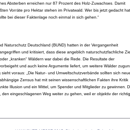
liches Absterben erreichen nur 87 Prozent des Holz-Zuwachses. Damit
ten Vorräte pro Hektar stehen im Privatwald. Wer bis jetzt gedacht hat
llte bei dieser Faktenlage noch einmal in sich gehen.“
d Naturschutz Deutschland (BUND) hatten in der Vergangenheit
angegriffen und kritisiert, dass diese angeblich naturschutzfachliche Zi
 oder „kranken“ Wäldern war dabei die Rede. Die Resultate der
 vorbeigeht und auch keine Argumente liefert, um weitere Wälder zugun
sieht voraus: „Die Natur- und Umweltschutzverbände sollten sich neu
abhängige Zensus hat mit seinen wissenschaftlichen Fakten ihre Kritik
ränkte Illusion und ein Mittel, um Spender und Mitglieder zu gewinnen. D
den eingeschlagenen Weg weiter zu gehen, weil er objektiv der richti