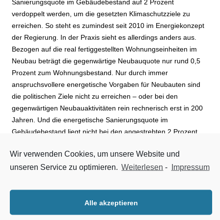
Sanierungsquote im Gebäudebestand auf 2 Prozent
verdoppelt werden, um die gesetzten Klimaschutzziele zu
erreichen. So steht es zumindest seit 2010 im Energiekonzept
der Regierung. In der Praxis sieht es allerdings anders aus.
Bezogen auf die real fertiggestellten Wohnungseinheiten im
Neubau beträgt die gegenwärtige Neubauquote nur rund 0,5
Prozent zum Wohnungsbestand. Nur durch immer
anspruchsvollere energetische Vorgaben für Neubauten sind
die politischen Ziele nicht zu erreichen – oder bei den
gegenwärtigen Neubauaktivitäten rein rechnerisch erst in 200
Jahren. Und die energetische Sanierungsquote im
Gebäudebestand liegt nicht bei den angestrebten 2 Prozent.
Tatsächlich werden jährlich weniger als 1 Prozent der rund 18
Wir verwenden Cookies, um unsere Website und
Millionen Wohngebäude energetisch saniert. „Ein Weiter-so
unseren Service zu optimieren.
Weiterlesen
-
Impressum
funktioniert also nicht“, sagt Dr. Roland Rast, der Koordinator
der Aktion „Impulse für den Wohnungsbau“. Deshalb müsse
die Bundesregierung einen Motivationsschub starten und
konkrete Impulse geben, um eine deutliche Steigerung der
Alle akzeptieren
Energieeffizienz im Gebäudebereich zu erreichen.