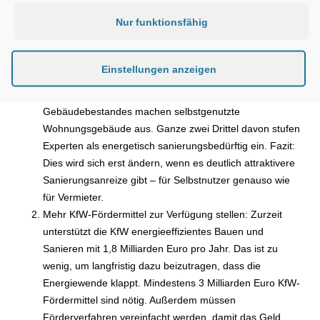
Nur funktionsfähig
Und so sieht der 4-Punkte-Plan der Aktion „Impulse für den
Wohnungsbau“ aus:
Einstellungen anzeigen
Haus- und Wohnungseigentümern bessere steuerliche
Anreize bieten: Rund die Hälfte des gesamten
Gebäudebestandes machen selbstgenutzte
Wohnungsgebäude aus. Ganze zwei Drittel davon stufen
Experten als energetisch sanierungsbedürftig ein. Fazit:
Dies wird sich erst ändern, wenn es deutlich attraktivere
Sanierungsanreize gibt – für Selbstnutzer genauso wie
für Vermieter.
Mehr KfW-Fördermittel zur Verfügung stellen: Zurzeit
unterstützt die KfW energieeffizientes Bauen und
Sanieren mit 1,8 Milliarden Euro pro Jahr. Das ist zu
wenig, um langfristig dazu beizutragen, dass die
Energiewende klappt. Mindestens 3 Milliarden Euro KfW-
Fördermittel sind nötig. Außerdem müssen
Förderverfahren vereinfacht werden, damit das Geld