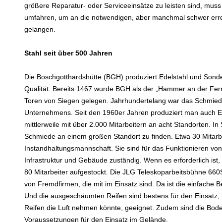
größere Reparatur- oder Serviceeinsätze zu leisten sind, mu
umfahren, um an die notwendigen, aber manchmal schwer erre
gelangen.
Stahl seit über 500 Jahren
Die Boschgotthardshütte (BGH) produziert Edelstahl und Sond
Qualität. Bereits 1467 wurde BGH als der „Hammer an der Fer
Toren von Siegen gelegen. Jahrhundertelang war das Schmied
Unternehmens. Seit den 1960er Jahren produziert man auch Ed
mittlerweile mit über 2.000 Mitarbeitern an acht Standorten. In
Schmiede an einem großen Standort zu finden. Etwa 30 Mitarbe
Instandhaltungsmannschaft. Sie sind für das Funktionieren vo
Infrastruktur und Gebäude zuständig. Wenn es erforderlich ist,
80 Mitarbeiter aufgestockt. Die JLG Teleskoparbeitsbühne 660S
von Fremdfirmen, die mit im Einsatz sind. Da ist die einfache Be
Und die ausgeschäumten Reifen sind bestens für den Einsatz, 
Reifen die Luft nehmen könnte, geeignet. Zudem sind die Boden
Voraussetzungen für den Einsatz im Gelände.