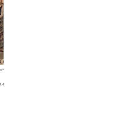
mit
ele