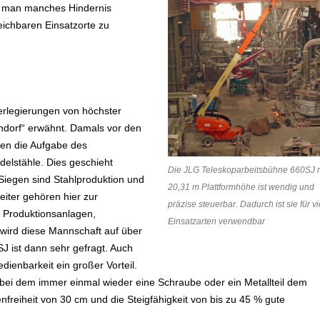
ss man manches Hindernis
ichbaren Einsatzorte zu
erlegierungen von höchster
ndorf“ erwähnt. Damals vor den
en die Aufgabe des
elstähle. Dies geschieht
Die JLG Teleskoparbeitsbühne 660SJ 
 Siegen sind Stahlproduktion und
20,31 m Plattformhöhe ist wendig und
iter gehören hier zur
präzise steuerbar. Dadurch ist sie für vi
n Produktionsanlagen,
Einsatzarten verwendbar
 wird diese Mannschaft auf über
J ist dann sehr gefragt. Auch
dienbarkeit ein großer Vorteil.
bei dem immer einmal wieder eine Schraube oder ein Metallteil dem
freiheit von 30 cm und die Steigfähigkeit von bis zu 45 % gute