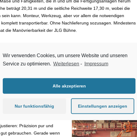
 Maße und Fähigkeiten, die in und um die Fertigungsanlagen herum
öhe beträgt 20,31 m und die seitliche Reichweite 17,30 m, wobei die
n sein kann. Monteur, Werkzeug, aber vor allem die notwendigen
so komplett transportierbar. Ohne Nachlieferung sozusagen. Mindestens
t die Manövrierbarkeit der JLG Bühne.
r
Wir verwenden Cookies, um unsere Website und unseren
eselmotor liefert die Kraft für zügiges Arbeiten, die vollproportionale
Service zu optimieren.
Weiterlesen
-
Impressum
t, Lenkung, Teleskoparm und Schwenkfunktion die Präzision. Auf dieser
plattform genau an die Stelle bewegen, wo dann effektiv gearbeitet werd
atische Antrieb in Verbindung mit dem Kriechgang ermöglicht auch die
Alle akzeptieren
, engen Baustellen oder Hallensituationen. In der Luft lässt sich die 
 präzise an den Einsatzort lenken.
Nur funktionsfähig
Einstellungen anzeigen
e von 1,83 m und kann um 130°
tform lässt sich um 180°
ustieren: Präzision pur und
h gut gebrauchen. Gerade wenn