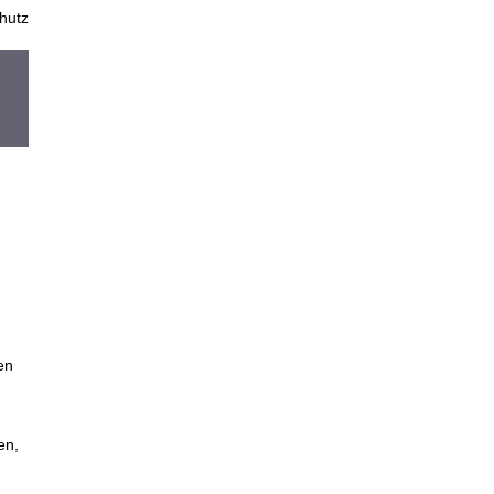
hutz
en
en,