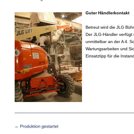
Guter Händlerkontakt
Betreut wird die JLG Büh
Der JLG-Händler verfügt ü
unmittelbar an der A 4. 
Wartungsarbeiten und Si
Einsatztipp für die Instan
Beitrags-Navigation
←
Produktion gestartet