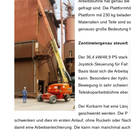
Arbeitsbühne hat genau die
gefragt sind. Die Plattformh
Plattform mit 230 kg belade
Materialien und Teile sind 
genauso große Bedeutung ha
Zentimetergenau steuerba
Der 36,4 kW/48,9 PS starke Di
Joystick-Steuerung für Fahr
Basis lässt sich die Arbeits
kann. Besonders der hydrost
Bewegung in sehr schwierigen
Teleskoparbeitsbühne ebenso
Der Korbarm hat eine Läng
geschwenkt werden. Die Plat
schwenken und dies im ersten Anlauf, ohne Ruckeln oder Nachj
damit eine Arbeitserleichterung. Die kann man manchmal auc