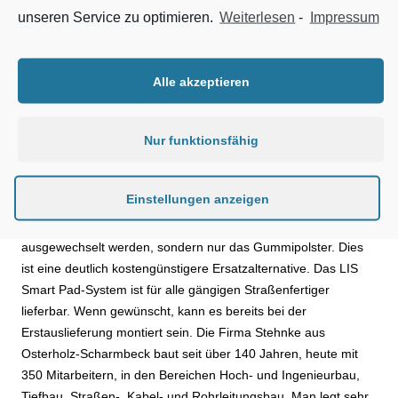
unseren Service zu optimieren.
Weiterlesen
-
Impressum
Zweiteilige Bodenplatte für Straßenfertiger
Hierbei ist der eine Teil aus Metall fest mit der Kette
Alle akzeptieren
verbunden, während der andere Teil, das Gummipolster, mit
dieser Bodenplatte verschraubt wird. Der große Vorteil ist, dass
Nur funktionsfähig
ein Austauschen des Gummipolsters problemlos möglich bleibt.
Die Verschraubung erfolgt nicht auf der Verschleißseite des
Gummipolsters, sondern auf dessen Rückseite. So müssen bei
Einstellungen anzeigen
der Erneuerung keine verschmutzten Schrauben gelöst
werden. Zudem muss eben nicht die gesamte Platte
ausgewechselt werden, sondern nur das Gummipolster. Dies
ist eine deutlich kostengünstigere Ersatzalternative. Das LIS
Smart Pad-System ist für alle gängigen Straßenfertiger
lieferbar. Wenn gewünscht, kann es bereits bei der
Erstauslieferung montiert sein. Die Firma Stehnke aus
Osterholz-Scharmbeck baut seit über 140 Jahren, heute mit
350 Mitarbeitern, in den Bereichen Hoch- und Ingenieurbau,
Tiefbau, Straßen-, Kabel- und Rohrleitungsbau. Man legt sehr